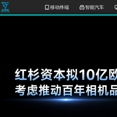
移动终端
智能汽车