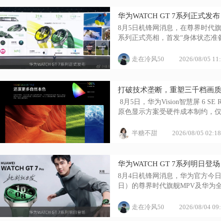
华为WATCH GT 7系列正式
8月5日机锋网消息，在尊界时代旗舰
系列正式亮相，首发“身体状态准备
走在冷风50
2026/08/05 11
打破技术垄断，重塑三千档画质新标杆
 8月5日，华为Vision智慧屏 6 
原色显示方案受硬件成本制约，仅搭
半糖不甜
2026/08/05 02:18
华为WATCH GT 7系列明日登
8月4日机锋网消息，华为官方今日宣
日）的尊界时代旗舰MPV及华为全
走在冷风50
2026/08/04 09